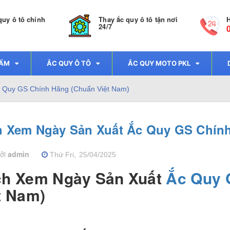
quy ô tô chính
Thay ắc quy ô tô tận nơi
H
24/7
HẨM
ẮC QUY Ô TÔ
ẮC QUY MOTO PKL
 Quy GS Chính Hãng (Chuẩn Việt Nam)
 Xem Ngày Sản Xuất Ắc Quy GS Chính
bởi
admin
Thứ Fri,
25/04/2025
h Xem Ngày Sản Xuất
Ắc Quy 
t Nam)