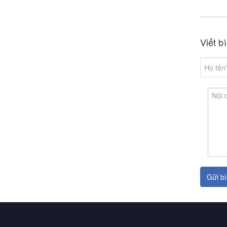
Viết b
Gửi bì