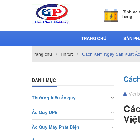
Bình ắc 
hãng
TRANG CHỦ
SẢN P
Trang chủ
Tin tức
Cách Xem Ngày Sản Xuất Ắc
Cách
DANH MỤC
Viết 
Thương hiệu ắc quy
Các
Ắc Quy UPS
Việ
Ắc Quy Máy Phát Điện