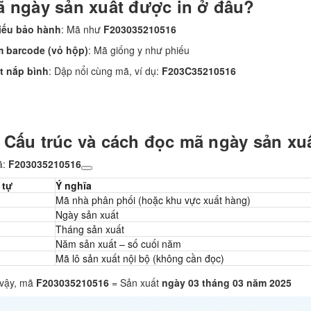
ã ngày sản xuất được in ở đâu?
iếu bảo hành
: Mã như
F203035210516
m barcode (vỏ hộp)
: Mã giống y như phiếu
t nắp bình
: Dập nổi cùng mã, ví dụ:
F203C35210516
. Cấu trúc và cách đọc mã ngày sản xu
ã:
F203035210516
 tự
Ý nghĩa
Mã nhà phân phối (hoặc khu vực xuất hàng)
Ngày sản xuất
Tháng sản xuất
Năm sản xuất – số cuối năm
Mã lô sản xuất nội bộ (không cần đọc)
vậy, mã
F203035210516
= Sản xuất
ngày 03 tháng 03 năm 2025