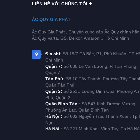
LIÊN HỆ VỚI CHÚNG TÔI
ẮC QUY GIA PHÁT
Ắc Quy Gia Phát , Chuyên cung cấp Ắc Quy chính hãn
Ắc Quy Varta, GS, Delkor, Amaron... Hồ Chí Minh
Địa chỉ:
Số 19/7 Cô Bắc, P1, Phú Nhuận, TP H
Chí Minh
Quận 7:
Số 635 Lê Văn Lương, P. Tân Phong,
Quận 7
Tân Phú:
Số 10 Tây Thạnh, Phường Tây Thạn
Quận Tân Phú
Quận 2:
Số 253E Lương Định Của, Phường An
Phú, Quận 2
Quận Bình Tân :
Số 547 Kinh Dương Vương,
Phường An Lạc, Quận Bình Tân
Hà Nội :
Số 602 Nguyễn Trãi, Thanh Xuân, Tp 
Nội
Hà Nội :
Số 221 Minh Khai, Vĩnh Tuy, Tp Hà Nộ