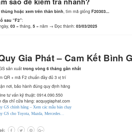
àm sao để kiểm tra nhanh?
thùng hoặc xem trên thân bình
, tìm mã giống
F20303...
số sau “F2”
:
ngày,
03
= tháng,
5
= năm → Đọc thành:
03/03/2025
Quy Gia Phát – Cam Kết Bình 
GS sản xuất
trong vòng 6 tháng gần nhất
m QR + mã F2 chuẩn đầy đủ 3 vị trí
tận nơi, bảo hành đúng quy định hãng
 tư vấn kỹ thuật: 0914.090.550
a chỉ cửa hàng: acquygiaphat.com
y GS chính hãng – Xem các mẫu bán chạy
uy GS cho Toyota, Mazda, Mercedes…
sẻ: