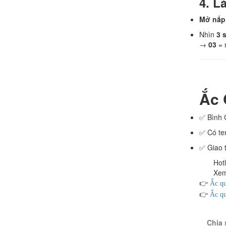
4. L
Mở nắp 
Nhìn
3 
→
03
= 
Ắc 
✅ Bình 
✅ Có te
✅ Giao 
Hotline
Xem đị
👉
Ắc qu
👉
Ắc q
Chia 