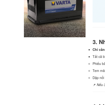
3. N
Chỉ cần
Tất cả 
Phiếu b
Tem mã 
Dập nổi 
📌
Nếu 3