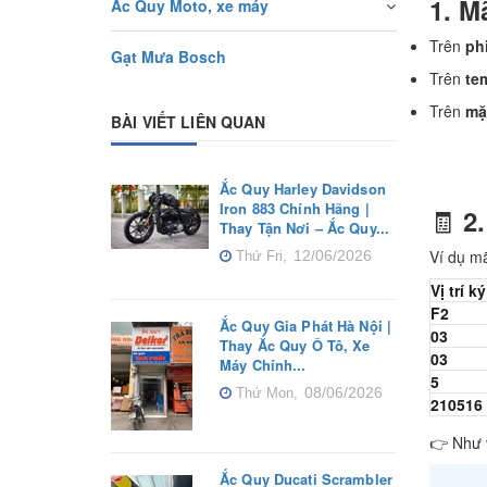
1. M
Ắc Quy Moto, xe máy
Trên
ph
Gạt Mưa Bosch
Trên
te
Trên
mặ
BÀI VIẾT LIÊN QUAN
Ắc Quy Harley Davidson
Iron 883 Chính Hãng |
🧾
2
Thay Tận Nơi – Ắc Quy...
Ví dụ m
12/06/2026
Thứ Fri,
Vị trí ký
F2
Ắc Quy Gia Phát Hà Nội |
03
Thay Ắc Quy Ô Tô, Xe
03
Máy Chính...
5
08/06/2026
Thứ Mon,
210516
👉 Như 
Ắc Quy Ducati Scrambler