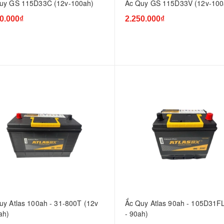
uy GS 115D33C (12v-100ah)
Ắc Quy GS 115D33V (12v-100
0.000₫
2.250.000₫
uy Atlas 100ah - 31-800T (12v
Ắc Quy Atlas 90ah - 105D31FL
ah)
- 90ah)