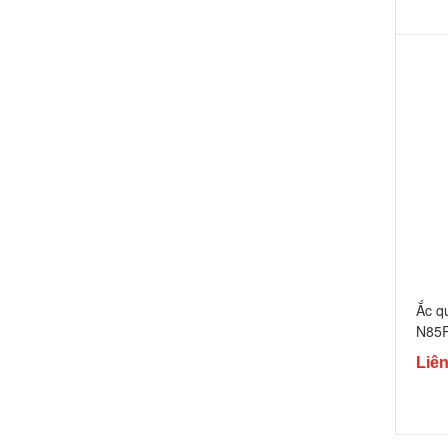
Ắc q
N85
Liên