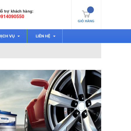
ỗ trợ khách hàng:
0914090550
GIỎ HÀNG
DỊCH VỤ
LIÊN HỆ