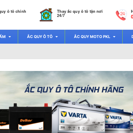
quy ô tô chính
Thay ắc quy ô tô tận nơi
H
24/7
HẨM
ẮC QUY Ô TÔ
ẮC QUY MOTO PKL