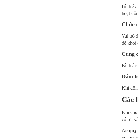
Bình ắc 
hoạt độn
Chức n
Vai trò 
để khởi 
Cung c
Bình ắc 
Đảm bả
Khi động
Các l
Khi chọn
có ưu v
Ắc quy 
xe tải s