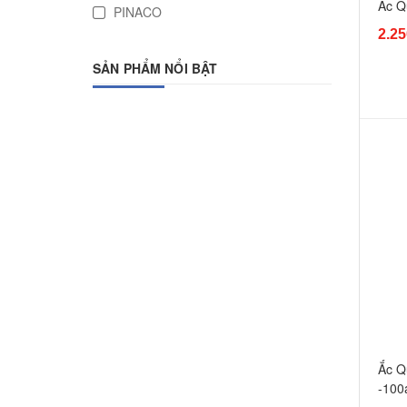
Ắc Q
PINACO
2.25
SẢN PHẨM NỔI BẬT
Ắc Q
-100