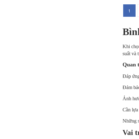
1
Bìn
Khi chọ
suất và 
Quan t
Đáp ứng
Đảm bảo 
Ảnh hưởn
Cần lựa
Những sa
Vai t