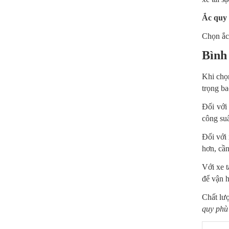
Ắc quy 
Chọn ắc 
Bình 
Khi ch
trọng ba
Đối với
công suấ
Đối với 
hơn, cầ
Với xe t
để vận 
Chất lư
quy phù 