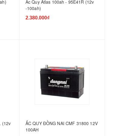
ah)
Ắc Quy Atlas 100ah - 95E41R (12v
-100ah)
2.380.000₫
 (12v
ẮC QUY ĐỒNG NAI CMF 31800 12V
100AH