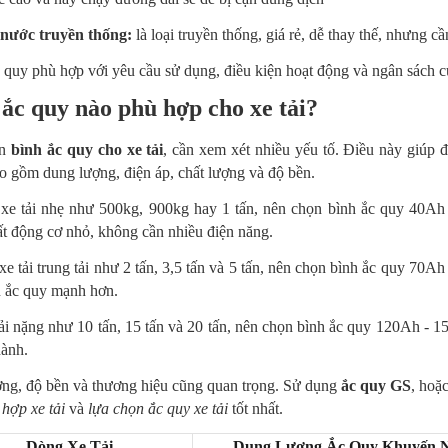
nước truyền thống:
là loại truyền thống, giá rẻ, dễ thay thế, nhưng
quy phù hợp với yêu cầu sử dụng, điều kiện hoạt động và ngân sách c
ắc quy nào phù hợp cho xe tải?
ọn
bình ắc quy cho xe tải
, cần xem xét nhiều yếu tố. Điều này giúp
o gồm dung lượng, điện áp, chất lượng và độ bền.
 xe tải nhẹ như 500kg, 900kg hay 1 tấn, nên chọn bình ắc quy 40Ah
t động cơ nhỏ, không cần nhiều điện năng.
xe tải trung tải như 2 tấn, 3,5 tấn và 5 tấn, nên chọn bình ắc quy 70
n ắc quy mạnh hơn.
ải nặng như 10 tấn, 15 tấn và 20 tấn, nên chọn bình ắc quy 120Ah - 
hành.
ợng, độ bền và thương hiệu cũng quan trọng. Sử dụng
ắc quy GS
, hoặ
hợp xe tải
và
lựa chọn ắc quy xe tải
tốt nhất.
Dòng Xe Tải
Dung Lượng Ắc Quy Khuyến N