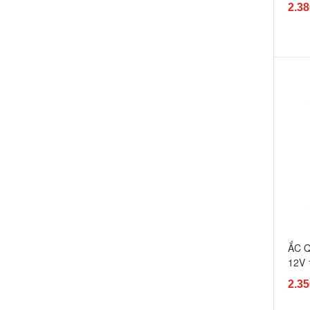
2.38
ẮC 
12V
2.35