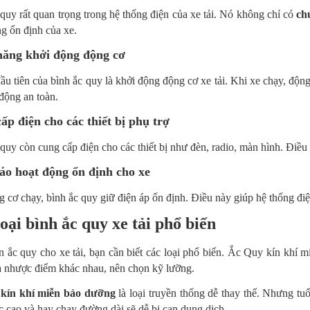
quy rất quan trọng trong hệ thống điện của xe tải. Nó không chỉ có
ch
g ổn định của xe.
ăng khởi động động cơ
đầu tiên của bình ắc quy là khởi động động cơ xe tải. Khi xe chạy, độn
động an toàn.
ấp điện cho các thiết bị phụ trợ
quy còn cung cấp điện cho các thiết bị như đèn, radio, màn hình. Điều
o hoạt động ổn định cho xe
 cơ chạy, bình ắc quy giữ điện áp ổn định. Điều này giúp hệ thống điệ
oại bình ắc quy xe tải phổ biến
 ắc quy cho xe tải, bạn cần biết các loại phổ biến. Ắc Quy kín khí 
à nhược điểm khác nhau, nên chọn kỹ lưỡng.
kín khí miễn bảo dưỡng
là loại truyền thống dễ thay thế. Nhưng tu
ạc cao và hay chạy đường dài sẽ dễ bị cạn dung dịch