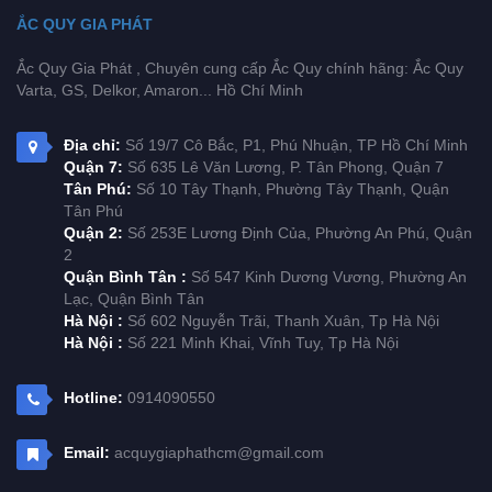
ẮC QUY GIA PHÁT
Ắc Quy Gia Phát , Chuyên cung cấp Ắc Quy chính hãng: Ắc Quy
Varta, GS, Delkor, Amaron... Hồ Chí Minh
Địa chỉ:
Số 19/7 Cô Bắc, P1, Phú Nhuận, TP Hồ Chí Minh
Quận 7:
Số 635 Lê Văn Lương, P. Tân Phong, Quận 7
Tân Phú:
Số 10 Tây Thạnh, Phường Tây Thạnh, Quận
Tân Phú
Quận 2:
Số 253E Lương Định Của, Phường An Phú, Quận
2
Quận Bình Tân :
Số 547 Kinh Dương Vương, Phường An
Lạc, Quận Bình Tân
Hà Nội :
Số 602 Nguyễn Trãi, Thanh Xuân, Tp Hà Nội
Hà Nội :
Số 221 Minh Khai, Vĩnh Tuy, Tp Hà Nội
Hotline:
0914090550
Email:
acquygiaphathcm@gmail.com