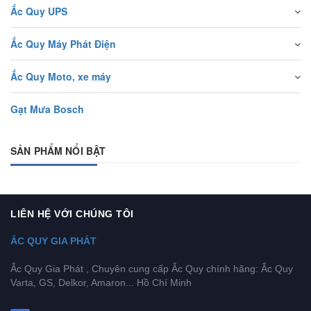
Ắc Quy UPS
Ắc Quy Máy Phát Điện
Ắc Quy Moto, xe máy
Gạt Mưa Bosch
SẢN PHẨM NỔI BẬT
LIÊN HỆ VỚI CHÚNG TÔI
ẮC QUY GIA PHÁT
Ắc Quy Gia Phát , Chuyên cung cấp Ắc Quy chính hãng: Ắc Quy
Varta, GS, Delkor, Amaron... Hồ Chí Minh