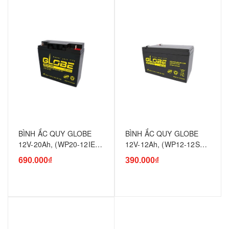
BÌNH ẮC QUY GLOBE
BÌNH ẮC QUY GLOBE
12V-20Ah, (WP20-12IE;
12V-12Ah, (WP12-12SE;
WP20-12NE) XE ĐẠP
WP12-12NSE)
690.000₫
390.000₫
ĐIỆN