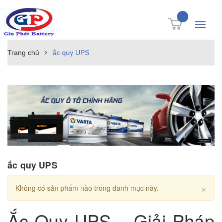
Toggle
navigati
Trang chủ
ắc quy UPS
ắc quy UPS
Cl
×
Không có sản phẩm nào trong danh mục này.
Ắc Quy UPS – Giải Pháp