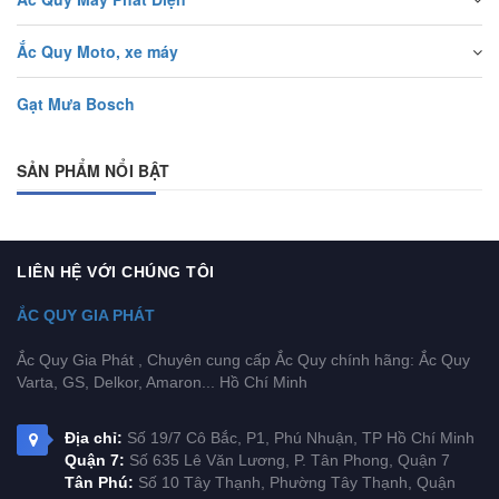
Ắc Quy Moto, xe máy
Gạt Mưa Bosch
SẢN PHẨM NỔI BẬT
LIÊN HỆ VỚI CHÚNG TÔI
ẮC QUY GIA PHÁT
Ắc Quy Gia Phát , Chuyên cung cấp Ắc Quy chính hãng: Ắc Quy
Varta, GS, Delkor, Amaron... Hồ Chí Minh
Địa chỉ:
Số 19/7 Cô Bắc, P1, Phú Nhuận, TP Hồ Chí Minh
Quận 7:
Số 635 Lê Văn Lương, P. Tân Phong, Quận 7
Tân Phú:
Số 10 Tây Thạnh, Phường Tây Thạnh, Quận