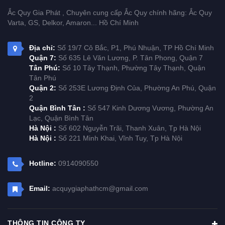
Ắc Quy Gia Phát , Chuyên cung cấp Ắc Quy chính hãng: Ắc Quy
Varta, GS, Delkor, Amaron... Hồ Chí Minh
Địa chỉ:
Số 19/7 Cô Bắc, P1, Phú Nhuận, TP Hồ Chí Minh
Quận 7:
Số 635 Lê Văn Lương, P. Tân Phong, Quận 7
Tân Phú:
Số 10 Tây Thạnh, Phường Tây Thạnh, Quận
Tân Phú
Quận 2:
Số 253E Lương Định Của, Phường An Phú, Quận
2
Quận Bình Tân :
Số 547 Kinh Dương Vương, Phường An
Lạc, Quận Bình Tân
Hà Nội :
Số 602 Nguyễn Trãi, Thanh Xuân, Tp Hà Nội
Hà Nội :
Số 221 Minh Khai, Vĩnh Tuy, Tp Hà Nội
Hotline:
0914090550
Email:
acquygiaphathcm@gmail.com
THÔNG TIN CÔNG TY