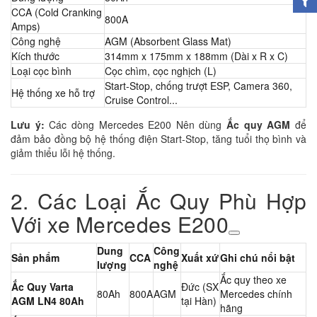
CCA (Cold Cranking
800A
Amps)
Công nghệ
AGM (Absorbent Glass Mat)
Kích thước
314mm x 175mm x 188mm (Dài x R x C)
Loại cọc bình
Cọc chìm, cọc nghịch (L)
Start-Stop, chống trượt ESP, Camera 360,
Hệ thống xe hỗ trợ
Cruise Control...
Lưu ý:
Các dòng Mercedes E200 Nên dùng
Ắc quy AGM
để
đảm bảo đồng bộ hệ thống điện Start-Stop, tăng tuổi thọ bình và
giảm thiểu lỗi hệ thống.
2. Các Loại Ắc Quy Phù Hợp
Với xe Mercedes E200
Dung
Công
Sản phẩm
CCA
Xuất xứ
Ghi chú nổi bật
lượng
nghệ
Ắc quy theo xe
Ắc Quy Varta
Đức (SX
80Ah
800A
AGM
Mercedes chính
AGM LN4 80Ah
tại Hàn)
hãng