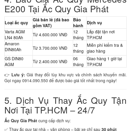
E200 Tại Ắc Quy Gia Phát
Giá bán lẻ (đã bao
Bảo
Loại ắc quy
Dịch vụ
gồm VAT)
hành
Varta AGM
12
Lắp đặt tận nơi
Từ 4.600.000 VNĐ
LN4 80Ah
tháng
TP.HCM
Amaron
12
Miễn phí kiểm tra &
Từ 3.700.000 VNĐ
DIN80Ah
tháng
giao hàng
GS DIN80
06
Giao hàng 1 giờ tại
Từ 2.400.000 VNĐ
AGM
tháng
TP.HCM
👉
Lưu ý:
Giá thay đổi tùy khu vực và chính sách khuyến mãi.
Gọi ngay 0914.090.550 để được báo giá tốt nhất trong ngày!
5. Dịch Vụ Thay Ắc Quy Tận
Nơi Tại TP.HCM – 24/7
Ắc Quy Gia Phát
cung cấp dịch vụ:
✅ Thay ắc quy tại nhà – văn phòng – bãi xe chỉ sau
30 phút