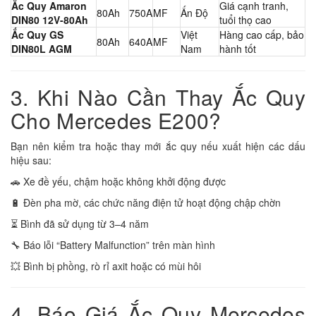
Ắc Quy
Amaron
Giá cạnh tranh,
80Ah
750A
MF
Ấn Độ
DIN80 12V-80Ah
tuổi thọ cao
Ắc Quy
GS
Việt
Hàng cao cấp, bảo
80Ah
640A
MF
DIN80L AGM
Nam
hành tốt
3. Khi Nào Cần Thay Ắc Quy
Cho Mercedes E200?
Bạn nên kiểm tra hoặc thay mới ắc quy nếu xuất hiện các dấu
hiệu sau:
🚗 Xe đề yếu, chậm hoặc không khởi động được
🔋 Đèn pha mờ, các chức năng điện tử hoạt động chập chờn
⏳ Bình đã sử dụng từ 3–4 năm
🔧 Báo lỗi “Battery Malfunction” trên màn hình
💥 Bình bị phồng, rò rỉ axit hoặc có mùi hôi
4. Báo Giá Ắc Quy Mercedes