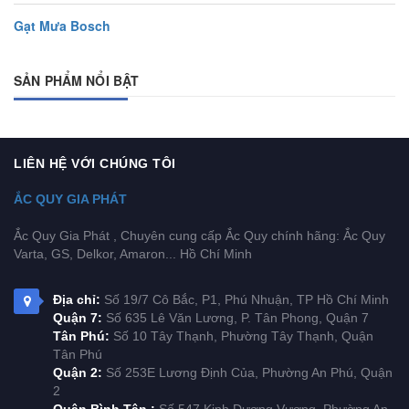
Gạt Mưa Bosch
SẢN PHẨM NỔI BẬT
LIÊN HỆ VỚI CHÚNG TÔI
ẮC QUY GIA PHÁT
Ắc Quy Gia Phát , Chuyên cung cấp Ắc Quy chính hãng: Ắc Quy
Varta, GS, Delkor, Amaron... Hồ Chí Minh
Địa chỉ:
Số 19/7 Cô Bắc, P1, Phú Nhuận, TP Hồ Chí Minh
Quận 7:
Số 635 Lê Văn Lương, P. Tân Phong, Quận 7
Tân Phú:
Số 10 Tây Thạnh, Phường Tây Thạnh, Quận
Tân Phú
Quận 2:
Số 253E Lương Định Của, Phường An Phú, Quận
2
Quận Bình Tân :
Số 547 Kinh Dương Vương, Phường An