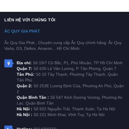
LIÊN HỆ VỚI CHÚNG TÔI
ẮC QUY GIA PHÁT
Ắc Quy Gia Phát , Chuyên cung cấp Ắc Quy chính hãng: Ắc Quy
Varta, GS, Delkor, Amaron... Hồ Chí Minh
Địa chỉ:
Số 19/7 Cô Bắc, P1, Phú Nhuận, TP Hồ Chí Minh
Quận 7:
Số 635 Lê Văn Lương, P. Tân Phong, Quận 7
Tân Phú:
Số 10 Tây Thạnh, Phường Tây Thạnh, Quận
Tân Phú
Quận 2:
Số 253E Lương Định Của, Phường An Phú, Quận
2
Quận Bình Tân :
Số 547 Kinh Dương Vương, Phường An
Lạc, Quận Bình Tân
Hà Nội :
Số 602 Nguyễn Trãi, Thanh Xuân, Tp Hà Nội
Hà Nội :
Số 221 Minh Khai, Vĩnh Tuy, Tp Hà Nội
Hotline:
0914090550