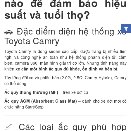
nào để đảm bảo hiệu
suất và tuổi thọ?
🚗 Đặc điểm điện hệ thống xe
Toyota Camry
Toyota Camry là dòng sedan cao cấp, được trang bị nhiều tiện
nghi và công nghệ an toàn như hệ thống phanh điện tử, cảm
biến, camera 360, màn hình giải trí cỡ lớn. Những tính năng này
khiến
xe cần một bình ắc quy đủ khỏe, ổn định và bền bỉ
.
Tùy từng đời xe và phiên bản (2.0G, 2.5Q, Camry Hybrid), Camry
có thể dùng:
Ắc quy thông thường (MF)
– trên xe đời cũ
Ắc quy AGM (Absorbent Glass Mat)
– dành cho xe đời mới có
chức năng Start/Stop
✅ Các loại ắc quy phù hợp