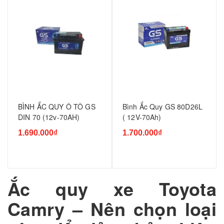
BÌNH ẮC QUY Ô TÔ GS
Bình Ắc Quy GS 80D26L
DIN 70 (12v-70AH)
( 12V-70Ah)
1.690.000₫
1.700.000₫
Ắc quy xe Toyota
Camry – Nên chọn loại