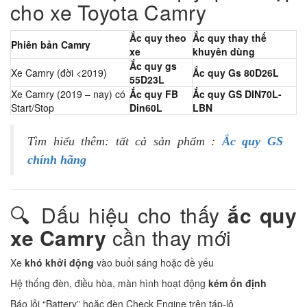
cho xe Toyota Camry
Ắc quy theo
Ắc quy thay thế
Phiên bản Camry
xe
khuyên dùng
Ắc quy gs
Xe Camry (đời <2019)
Ắc quy Gs 80D26L
55D23L
Xe Camry (2019 – nay) có
Ắc quy FB
Ắc quy GS DIN70L-
Start/Stop
Din60L
LBN
Tìm hiểu thêm: tất cả sản phẩm :
Ắc quy GS
chính hãng
🔍 Dấu hiệu cho thấy
ắc quy
xe Camry
cần thay mới
Xe
khó khởi động
vào buổi sáng hoặc đề yếu
Hệ thống đèn, điều hòa, màn hình hoạt động
kém ổn định
Báo lỗi “Battery” hoặc đèn Check Engine trên táp-lô