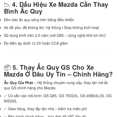
📉
4. Dấu Hiệu Xe Mazda Cần Thay
Bình Ắc Quy
Đèn báo ắc quy sáng trên bảng điều khiển
Xe đề yếu, đề không lên, hệ thống i-Stop không kích hoạt
Sử dụng bình trên 2.5 năm (với Q85 – công nghệ khô kín khí)
Đo điện áp dưới 12.3V hoặc CCA giảm
📦
5. Thay Ắc Quy GS Cho Xe
Mazda Ở Đâu Uy Tín – Chính Hãng?
Ắc Quy Gia Phát
– Hệ thống chuyên cung cấp, thay tận nơi ắc
quy GS chính hãng cho Mazda:
✅ Có sẵn các mã bình: GS Q85, GS 75D23L, GS 46B24L(S), GS
80D26L
✅ Giao hàng, thay lắp tận nhà – kiểm tra miễn phí
✅ Bảo hành chính hãng – hóa đơn đỏ VAT đầy đủ