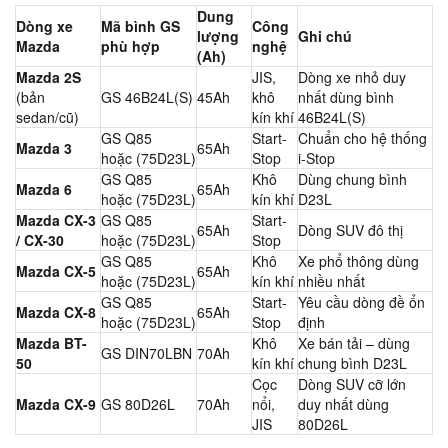
Dung
Dòng xe
Mã bình GS
Công
lượng
Ghi chú
Mazda
phù hợp
nghệ
(Ah)
Mazda 2S
JIS,
Dòng xe nhỏ duy
(bản
GS 46B24L(S)
45Ah
khô
nhất dùng bình
sedan/cũ)
kín khí
46B24L(S)
GS Q85
Start-
Chuẩn cho hệ thống
Mazda 3
65Ah
hoặc (75D23L)
Stop
i-Stop
GS Q85
Khô
Dùng chung bình
Mazda 6
65Ah
hoặc (75D23L)
kín khí
D23L
Mazda CX-3
GS Q85
Start-
65Ah
Dòng SUV đô thị
/ CX-30
hoặc (75D23L)
Stop
GS Q85
Khô
Xe phổ thông dùng
Mazda CX-5
65Ah
hoặc (75D23L)
kín khí
nhiều nhất
GS Q85
Start-
Yêu cầu dòng đề ổn
Mazda CX-8
65Ah
hoặc (75D23L)
Stop
định
Mazda BT-
Khô
Xe bán tải – dùng
GS DIN70LBN
70Ah
50
kín khí
chung bình D23L
Cọc
Dòng SUV cỡ lớn
Mazda CX-9
GS 80D26L
70Ah
nổi,
duy nhất dùng
JIS
80D26L