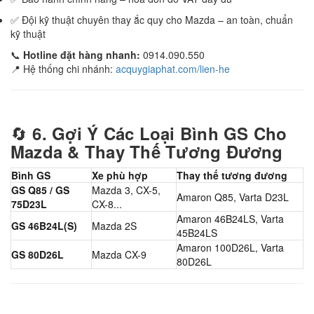
✅ Đội kỹ thuật chuyên thay ắc quy cho Mazda – an toàn, chuẩn
kỹ thuật
📞
Hotline đặt hàng nhanh:
0914.090.550
📍 Hệ thống chi nhánh:
acquygiaphat.com/lien-he
🔄
6. Gợi Ý Các Loại Bình GS Cho
Mazda & Thay Thế Tương Đương
Bình GS
Xe phù hợp
Thay thế tương đương
GS Q85 / GS
Mazda 3, CX-5,
Amaron Q85, Varta D23L
75D23L
CX-8...
Amaron 46B24LS, Varta
GS 46B24L(S)
Mazda 2S
45B24LS
Amaron 100D26L, Varta
GS 80D26L
Mazda CX-9
80D26L