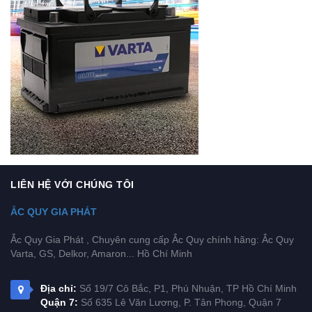
LIÊN HỆ VỚI CHÚNG TÔI
ẮC QUY GIA PHÁT
Ắc Quy Gia Phát , Chuyên cung cấp Ắc Quy chính hãng: Ắc Quy
Varta, GS, Delkor, Amaron... Hồ Chí Minh
Địa chỉ:
Số 19/7 Cô Bắc, P1, Phú Nhuận, TP Hồ Chí Minh
Quận 7:
Số 635 Lê Văn Lương, P. Tân Phong, Quận 7