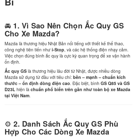
Bỉ
🚘
1. Vì Sao Nên Chọn Ắc Quy GS
Cho Xe Mazda?
Mazda là thương hiệu Nhật Bản nổi tiếng với thiết kế thể thao,
công nghệ tiên tiến như
i-Stop
, và các hệ thống điện nhạy cảm.
Việc chọn đúng bình ắc quy là cực kỳ quan trọng để xe vận hành
ổn định.
Ắc quy GS
là thương hiệu lâu đời từ Nhật, được nhiều dòng
Mazda sử dụng từ đầu với tiêu chí:
bền – mạnh – chuẩn kích
thước – ổn định dòng điện cao
. Đặc biệt, bình
GS Q85 và GS
D23L
hiện là
chuẩn phổ biến trên gần như toàn bộ xe Mazda
tại Việt Nam
.
⚙️
2. Danh Sách Ắc Quy GS Phù
Hợp Cho Các Dòng Xe Mazda