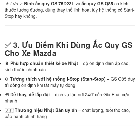
📌
Lưu ý:
Bình ắc quy GS 75D23L
và
ắc quy GS Q85
có kích
thước tương đương, dùng thay thế linh hoạt tùy hệ thống có Start-
Stop hay không.
✅
3. Ưu Điểm Khi Dùng Ắc Quy GS
Cho Xe Mazda
🔋
Phù hợp chuẩn thiết kế xe Nhật
– độ ổn định điện áp cao,
kích thước chính xác
⚙️
Tương thích với hệ thống i-Stop (Start-Stop)
– GS Q85 duy
trì dòng ổn định khi tắt máy tự động
🧰
Dễ thay, dễ lắp đặt
– dịch vụ tận nơi 24/7 của Gia Phát cực
nhanh
🇯🇵
Thương hiệu Nhật Bản uy tín
– chất lượng, tuổi thọ cao,
bảo hành chính hãng