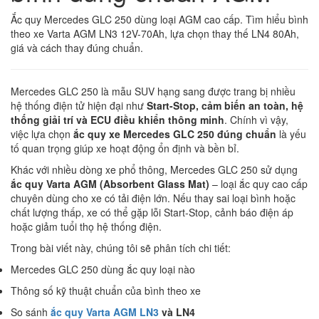
Ắc quy Mercedes GLC 250 dùng loại AGM cao cấp. Tìm hiểu bình
theo xe Varta AGM LN3 12V-70Ah, lựa chọn thay thế LN4 80Ah,
giá và cách thay đúng chuẩn.
Mercedes GLC 250 là mẫu SUV hạng sang được trang bị nhiều
hệ thống điện tử hiện đại như
Start-Stop, cảm biến an toàn, hệ
thống giải trí và ECU điều khiển thông minh
. Chính vì vậy,
việc lựa chọn
ắc quy xe Mercedes GLC 250 đúng chuẩn
là yếu
tố quan trọng giúp xe hoạt động ổn định và bền bỉ.
Khác với nhiều dòng xe phổ thông, Mercedes GLC 250 sử dụng
ắc quy Varta AGM (Absorbent Glass Mat)
– loại ắc quy cao cấp
chuyên dùng cho xe có tải điện lớn. Nếu thay sai loại bình hoặc
chất lượng thấp, xe có thể gặp lỗi Start-Stop, cảnh báo điện áp
hoặc giảm tuổi thọ hệ thống điện.
Trong bài viết này, chúng tôi sẽ phân tích chi tiết:
Mercedes GLC 250 dùng ắc quy loại nào
Thông số kỹ thuật chuẩn của bình theo xe
So sánh
ắc quy Varta AGM LN3
và LN4