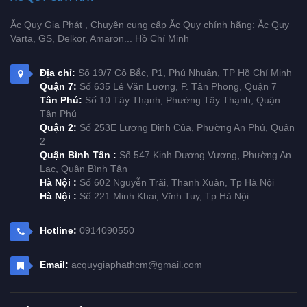
Ắc Quy Gia Phát , Chuyên cung cấp Ắc Quy chính hãng: Ắc Quy
Varta, GS, Delkor, Amaron... Hồ Chí Minh
Địa chỉ:
Số 19/7 Cô Bắc, P1, Phú Nhuận, TP Hồ Chí Minh
Quận 7:
Số 635 Lê Văn Lương, P. Tân Phong, Quận 7
Tân Phú:
Số 10 Tây Thạnh, Phường Tây Thạnh, Quận
Tân Phú
Quận 2:
Số 253E Lương Định Của, Phường An Phú, Quận
2
Quận Bình Tân :
Số 547 Kinh Dương Vương, Phường An
Lạc, Quận Bình Tân
Hà Nội :
Số 602 Nguyễn Trãi, Thanh Xuân, Tp Hà Nội
Hà Nội :
Số 221 Minh Khai, Vĩnh Tuy, Tp Hà Nội
Hotline:
0914090550
Email:
acquygiaphathcm@gmail.com