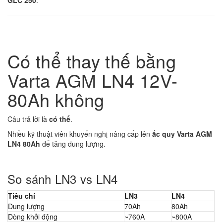
GLC 250
.
Có thể thay thế bằng
Varta AGM LN4 12V-
80Ah không
Câu trả lời là
có thể
.
Nhiều kỹ thuật viên khuyến nghị nâng cấp lên
ắc quy Varta AGM
LN4 80Ah
để tăng dung lượng.
So sánh LN3 vs LN4
Tiêu chí
LN3
LN4
Dung lượng
70Ah
80Ah
Dòng khởi động
~760A
~800A