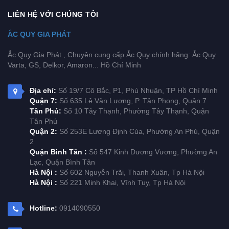
LIÊN HỆ VỚI CHÚNG TÔI
ẮC QUY GIA PHÁT
Ắc Quy Gia Phát , Chuyên cung cấp Ắc Quy chính hãng: Ắc Quy
Varta, GS, Delkor, Amaron... Hồ Chí Minh
Địa chỉ:
Số 19/7 Cô Bắc, P1, Phú Nhuận, TP Hồ Chí Minh
Quận 7:
Số 635 Lê Văn Lương, P. Tân Phong, Quận 7
Tân Phú:
Số 10 Tây Thạnh, Phường Tây Thạnh, Quận
Tân Phú
Quận 2:
Số 253E Lương Định Của, Phường An Phú, Quận
2
Quận Bình Tân :
Số 547 Kinh Dương Vương, Phường An
Lạc, Quận Bình Tân
Hà Nội :
Số 602 Nguyễn Trãi, Thanh Xuân, Tp Hà Nội
Hà Nội :
Số 221 Minh Khai, Vĩnh Tuy, Tp Hà Nội
Hotline:
0914090550