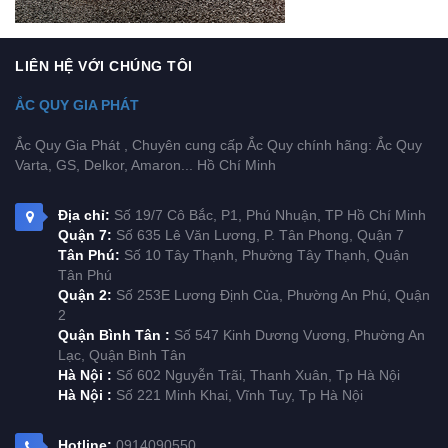
LIÊN HỆ VỚI CHÚNG TÔI
ẮC QUY GIA PHÁT
Ắc Quy Gia Phát , Chuyên cung cấp Ắc Quy chính hãng: Ắc Quy
Varta, GS, Delkor, Amaron... Hồ Chí Minh
Địa chỉ:
Số 19/7 Cô Bắc, P1, Phú Nhuận, TP Hồ Chí Minh
Quận 7:
Số 635 Lê Văn Lương, P. Tân Phong, Quận 7
Tân Phú:
Số 10 Tây Thạnh, Phường Tây Thạnh, Quận
Tân Phú
Quận 2:
Số 253E Lương Định Của, Phường An Phú, Quận
2
Quận Bình Tân :
Số 547 Kinh Dương Vương, Phường An
Lạc, Quận Bình Tân
Hà Nội :
Số 602 Nguyễn Trãi, Thanh Xuân, Tp Hà Nội
Hà Nội :
Số 221 Minh Khai, Vĩnh Tuy, Tp Hà Nội
Hotline:
0914090550