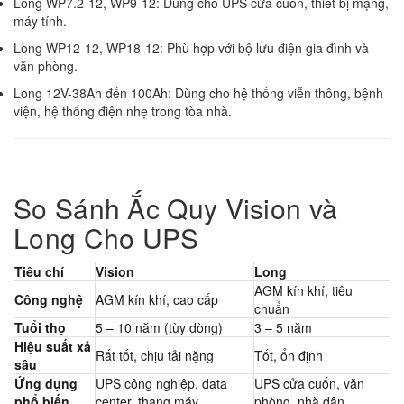
Long WP7.2-12, WP9-12: Dùng cho UPS cửa cuốn, thiết bị mạng,
máy tính.
Long WP12-12, WP18-12: Phù hợp với bộ lưu điện gia đình và
văn phòng.
Long 12V-38Ah đến 100Ah: Dùng cho hệ thống viễn thông, bệnh
viện, hệ thống điện nhẹ trong tòa nhà.
So Sánh Ắc Quy Vision và
Long Cho UPS
Tiêu chí
Vision
Long
AGM kín khí, tiêu
Công nghệ
AGM kín khí, cao cấp
chuẩn
Tuổi thọ
5 – 10 năm (tùy dòng)
3 – 5 năm
Hiệu suất xả
Rất tốt, chịu tải nặng
Tốt, ổn định
sâu
Ứng dụng
UPS công nghiệp, data
UPS cửa cuốn, văn
phổ biến
center, thang máy
phòng, nhà dân