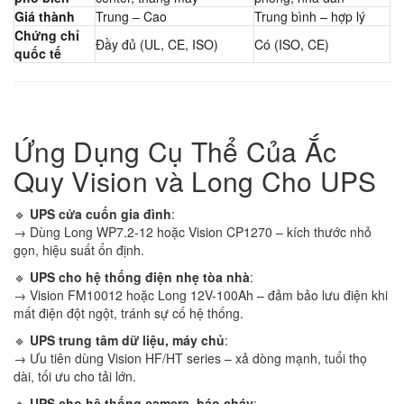
Giá thành
Trung – Cao
Trung bình – hợp lý
Chứng chỉ
Đầy đủ (UL, CE, ISO)
Có (ISO, CE)
quốc tế
Ứng Dụng Cụ Thể Của Ắc
Quy Vision và Long Cho UPS
🔹
UPS cửa cuốn gia đình
:
→ Dùng Long WP7.2-12 hoặc Vision CP1270 – kích thước nhỏ
gọn, hiệu suất ổn định.
🔹
UPS cho hệ thống điện nhẹ tòa nhà
:
→ Vision FM10012 hoặc Long 12V-100Ah – đảm bảo lưu điện khi
mất điện đột ngột, tránh sự cố hệ thống.
🔹
UPS trung tâm dữ liệu, máy chủ
:
→ Ưu tiên dùng Vision HF/HT series – xả dòng mạnh, tuổi thọ
dài, tối ưu cho tải lớn.
🔹
UPS cho hệ thống camera, báo cháy
: