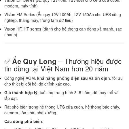
Vision CP Series (Ắc quy 12V-7Ah, 12V-9Ah cho UPS cửa cuốn,
modem, máy tính)
Vision FM Series (Ắc quy 12V-100Ah, 12V-150Ah cho UPS công
nghiệp, thang máy, trung tâm dữ liệu)
Vision HF, HT series (dành cho hệ thống cần dòng xả mạnh, sạc
nhanh)
✅
– Thương hiệu được
Ắc Quy Long
tin dùng tại Việt Nam hơn 20 năm
Công nghệ AGM,
khả năng phóng điện sâu và ổn định
, tối ưu
cho thiết bị đòi hỏi độ chính xác cao.
Giá thành hợp lý
, tuổi thọ trung bình 3–5 năm, dễ thay thế và
lắp đặt.
Rất phổ biến trong hệ thống UPS cửa cuốn, hệ thống báo cháy,
camera, tòa nhà, nhà xưởng.
Các dòng phổ biến
: