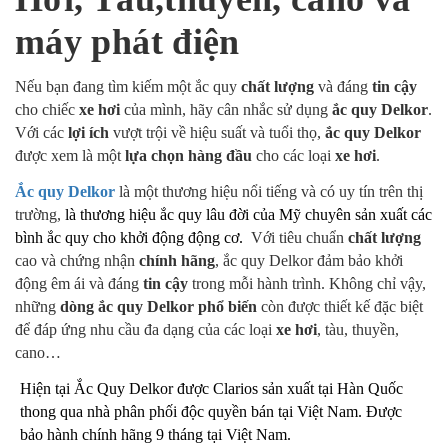
máy phát điện
Nếu bạn đang tìm kiếm một ắc quy
chất lượng
và đáng
tin cậy
cho chiếc
xe hơi
của mình, hãy cân nhắc sử dụng
ắc quy Delkor
.
Với các
lợi ích
vượt trội về hiệu suất và tuổi thọ,
ắc quy Delkor
được xem là một
lựa chọn hàng đầu
cho các loại
xe hơi
.
Ắc quy Delkor
là một thương hiệu nổi tiếng và có uy tín trên thị
trường,
là thương hiệu ắc quy lâu đời của Mỹ chuyên sản xuất các
bình ắc quy cho khởi động động cơ.
Với tiêu chuẩn
chất lượng
cao và chứng nhận
chính hãng
, ắc quy Delkor đảm bảo khởi
động êm ái và đáng
tin cậy
trong mỗi hành trình. Không chỉ vậy,
những
dòng ắc quy Delkor
phổ biến
còn được thiết kế đặc biệt
để đáp ứng nhu cầu đa dạng của các loại
xe hơi
, tàu, thuyền,
cano…
Hiện tại Ắc Quy Delkor được Clarios sản xuất tại Hàn Quốc
thong qua nhà phân phối độc quyền bán tại Việt Nam. Được
bảo hành chính hãng 9 tháng tại Việt Nam.