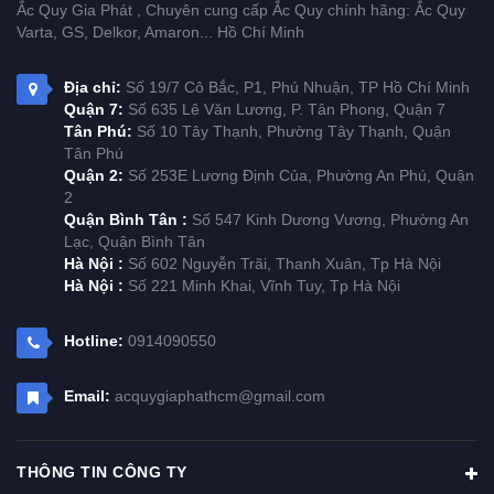
Ắc Quy Gia Phát , Chuyên cung cấp Ắc Quy chính hãng: Ắc Quy
Varta, GS, Delkor, Amaron... Hồ Chí Minh
Địa chỉ:
Số 19/7 Cô Bắc, P1, Phú Nhuận, TP Hồ Chí Minh
Quận 7:
Số 635 Lê Văn Lương, P. Tân Phong, Quận 7
Tân Phú:
Số 10 Tây Thạnh, Phường Tây Thạnh, Quận
Tân Phú
Quận 2:
Số 253E Lương Định Của, Phường An Phú, Quận
2
Quận Bình Tân :
Số 547 Kinh Dương Vương, Phường An
Lạc, Quận Bình Tân
Hà Nội :
Số 602 Nguyễn Trãi, Thanh Xuân, Tp Hà Nội
Hà Nội :
Số 221 Minh Khai, Vĩnh Tuy, Tp Hà Nội
Hotline:
0914090550
Email:
acquygiaphathcm@gmail.com
THÔNG TIN CÔNG TY