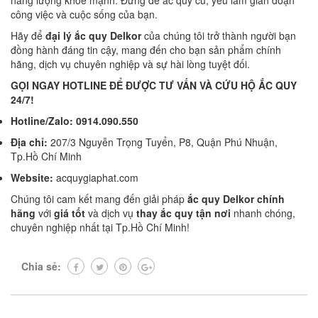
năng lượng khỏe mạnh. Đừng để ắc quy cũ, yếu làm gián đoạn
công việc và cuộc sống của bạn.
Hãy để
đại lý ắc quy Delkor
của chúng tôi trở thành người bạn
đồng hành đáng tin cậy, mang đến cho bạn sản phẩm chính
hãng, dịch vụ chuyên nghiệp và sự hài lòng tuyệt đối.
GỌI NGAY HOTLINE ĐỂ ĐƯỢC TƯ VẤN VÀ CỨU HỘ ẮC QUY
24/7!
Hotline/Zalo:
0914.090.550
Địa chỉ:
207/3 Nguyễn Trọng Tuyển, P8, Quận Phú Nhuận,
Tp.Hồ Chí Minh
Website:
acquygiaphat.com
Chúng tôi cam kết mang đến giải pháp
ắc quy Delkor chính
hãng
với
giá tốt
và dịch vụ
thay ắc quy tận nơi
nhanh chóng,
chuyên nghiệp nhất tại Tp.Hồ Chí Minh!
Chia sẻ: