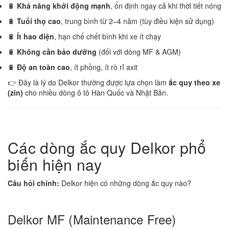
🔋
Khả năng khởi động mạnh
, ổn định ngay cả khi thời tiết nóng
🔋
Tuổi thọ cao
, trung bình từ 2–4 năm (tùy điều kiện sử dụng)
🔋
Ít hao điện
, hạn chế chết bình khi xe ít chạy
🔋
Không cần bảo dưỡng
(đối với dòng MF & AGM)
🔋
Độ an toàn cao
, ít phồng, ít rò rỉ axit
👉 Đây là lý do Delkor thường được lựa chọn làm
ắc quy theo xe
(zin)
cho nhiều dòng ô tô Hàn Quốc và Nhật Bản.
Các dòng ắc quy Delkor phổ
biến hiện nay
Câu hỏi chính:
Delkor hiện có những dòng ắc quy nào?
Delkor MF (Maintenance Free)