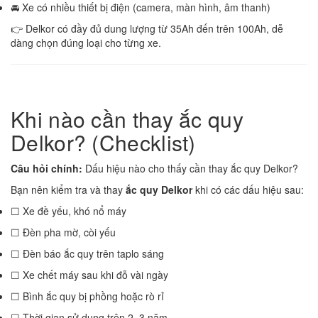
🚘 Xe có nhiều thiết bị điện (camera, màn hình, âm thanh)
👉 Delkor có đầy đủ dung lượng từ 35Ah đến trên 100Ah, dễ
dàng chọn đúng loại cho từng xe.
Khi nào cần thay ắc quy
Delkor? (Checklist)
Câu hỏi chính:
Dấu hiệu nào cho thấy cần thay ắc quy Delkor?
Bạn nên kiểm tra và thay
ắc quy Delkor
khi có các dấu hiệu sau:
☐ Xe đề yếu, khó nổ máy
☐ Đèn pha mờ, còi yếu
☐ Đèn báo ắc quy trên taplo sáng
☐ Xe chết máy sau khi đỗ vài ngày
☐ Bình ắc quy bị phồng hoặc rò rỉ
☐ Thời gian sử dụng trên 2–3 năm