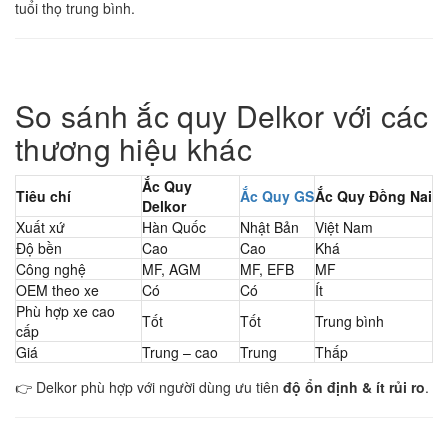
tuổi thọ trung bình.
So sánh ắc quy Delkor với các
thương hiệu khác
Ắc Quy
Tiêu chí
Ắc Quy GS
Ắc Quy Đồng Nai
Delkor
Xuất xứ
Hàn Quốc
Nhật Bản
Việt Nam
Độ bền
Cao
Cao
Khá
Công nghệ
MF, AGM
MF, EFB
MF
OEM theo xe
Có
Có
Ít
Phù hợp xe cao
Tốt
Tốt
Trung bình
cấp
Giá
Trung – cao
Trung
Thấp
👉 Delkor phù hợp với người dùng ưu tiên
độ ổn định & ít rủi ro
.