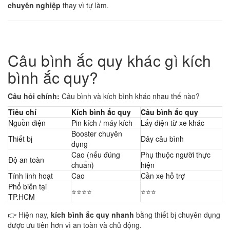
chuyên nghiệp
thay vì tự làm.
Câu bình ắc quy khác gì kích
bình ắc quy?
Câu hỏi chính:
Câu bình và kích bình khác nhau thế nào?
Tiêu chí
Kích bình ắc quy
Câu bình ắc quy
Nguồn điện
Pin kích / máy kích
Lấy điện từ xe khác
Booster chuyên
Thiết bị
Dây câu bình
dụng
Cao (nếu đúng
Phụ thuộc người thực
Độ an toàn
chuẩn)
hiện
Tính linh hoạt
Cao
Cần xe hỗ trợ
Phổ biến tại
⭐⭐⭐⭐
⭐⭐⭐
TP.HCM
👉 Hiện nay,
kích bình ắc quy nhanh
bằng thiết bị chuyên dụng
được ưu tiên hơn vì an toàn và chủ động.