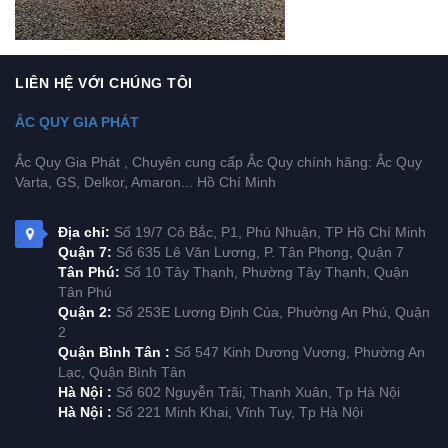
LIÊN HỆ VỚI CHÚNG TÔI
ẮC QUY GIA PHÁT
Ắc Quy Gia Phát , Chuyên cung cấp Ắc Quy chính hãng: Ắc Quy
Varta, GS, Delkor, Amaron... Hồ Chí Minh
Địa chỉ:
Số 19/7 Cô Bắc, P1, Phú Nhuận, TP Hồ Chí Minh
Quận 7:
Số 635 Lê Văn Lương, P. Tân Phong, Quận 7
Tân Phú:
Số 10 Tây Thạnh, Phường Tây Thạnh, Quận
Tân Phú
Quận 2:
Số 253E Lương Định Của, Phường An Phú, Quận
2
Quận Bình Tân :
Số 547 Kinh Dương Vương, Phường An
Lạc, Quận Bình Tân
Hà Nội :
Số 602 Nguyễn Trãi, Thanh Xuân, Tp Hà Nội
Hà Nội :
Số 221 Minh Khai, Vĩnh Tuy, Tp Hà Nội