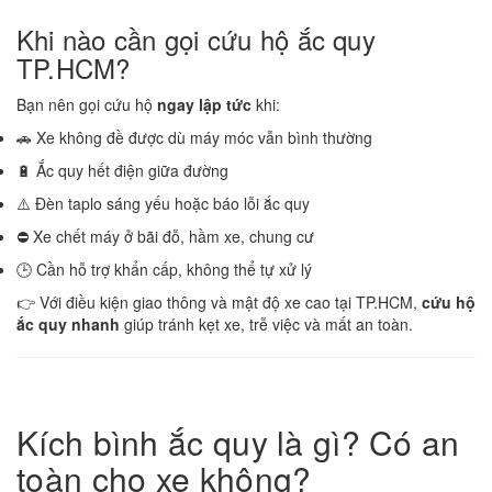
Khi nào cần gọi cứu hộ ắc quy
TP.HCM?
Bạn nên gọi cứu hộ
ngay lập tức
khi:
🚗 Xe không đề được dù máy móc vẫn bình thường
🔋 Ắc quy hết điện giữa đường
⚠️ Đèn taplo sáng yếu hoặc báo lỗi ắc quy
⛔ Xe chết máy ở bãi đỗ, hầm xe, chung cư
🕒 Cần hỗ trợ khẩn cấp, không thể tự xử lý
👉 Với điều kiện giao thông và mật độ xe cao tại TP.HCM,
cứu hộ
ắc quy nhanh
giúp tránh kẹt xe, trễ việc và mất an toàn.
Kích bình ắc quy là gì? Có an
toàn cho xe không?