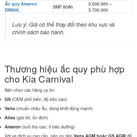
Ắc quy Amaron
3.000.000 –
SMF
80Ah
DIN80L
3.700.000
Lưu ý: Giá có thể thay đổi theo khu vực và
chính sách bảo hành.
Thương hiệu ắc quy phù hợp
cho Kia Carnival
Nên chọn các hãng uy tín:
GS
(OEM phổ biến, độ bền cao)
Varta
(chuẩn châu Âu, dòng khởi động mạnh)
Atlas
(giá tốt, ổn định)
Amaron
(tuổi thọ cao, ít bảo dưỡng)
Với xe dịch vụ cao cấp, nên ưu tiên
Varta AGM hoặc GS AGM
để