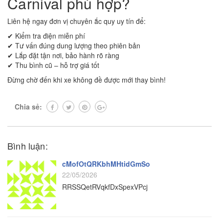
Carnival phù hợp?
Liên hệ ngay đơn vị chuyên ắc quy uy tín để:
✔ Kiểm tra điện miễn phí
✔ Tư vấn đúng dung lượng theo phiên bản
✔ Lắp đặt tận nơi, bảo hành rõ ràng
✔ Thu bình cũ – hỗ trợ giá tốt
Đừng chờ đến khi xe không đề được mới thay bình!
Chia sẻ:
Bình luận:
cMofOtQRKbhMHtidGmSo
22/05/2026
RRSSQetRVqkfDxSpexVPcj