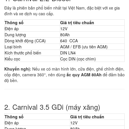
Đây là phiên bản phổ biến nhất tại Việt Nam, đặc biệt với xe gia
đình và xe dịch vụ cao cấp.
Thông số
Giá trị tiêu chuẩn
Điện áp
12V
Dung lượng
80Ah
Dòng khởi động (CCA)
640 CCA
Loại bình
AGM / EFB (ưu tiên AGM)
Kích thước phổ biến
DIN LN4
Kiểu cọc
Cọc DIN (cọc chìm)
Khuyến nghị:
Nếu xe có màn hình lớn, cửa điện, ghế chỉnh điện,
cốp điện, camera 360°, nên dùng
ắc quy AGM 80Ah
để đảm bảo
độ bền.
2. Carnival 3.5 GDi (máy xăng)
Thông số
Giá trị tiêu chuẩn
Điện áp
12V
Dung lượng
80Ah