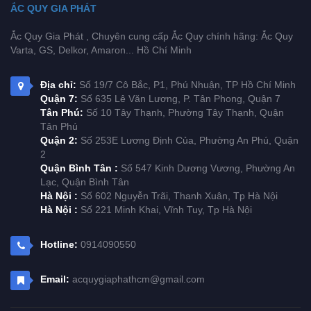
ẮC QUY GIA PHÁT
Ắc Quy Gia Phát , Chuyên cung cấp Ắc Quy chính hãng: Ắc Quy
Varta, GS, Delkor, Amaron... Hồ Chí Minh
Địa chỉ:
Số 19/7 Cô Bắc, P1, Phú Nhuận, TP Hồ Chí Minh
Quận 7:
Số 635 Lê Văn Lương, P. Tân Phong, Quận 7
Tân Phú:
Số 10 Tây Thạnh, Phường Tây Thạnh, Quận
Tân Phú
Quận 2:
Số 253E Lương Định Của, Phường An Phú, Quận
2
Quận Bình Tân :
Số 547 Kinh Dương Vương, Phường An
Lạc, Quận Bình Tân
Hà Nội :
Số 602 Nguyễn Trãi, Thanh Xuân, Tp Hà Nội
Hà Nội :
Số 221 Minh Khai, Vĩnh Tuy, Tp Hà Nội
Hotline:
0914090550
Email:
acquygiaphathcm@gmail.com