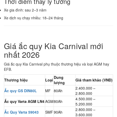
Thời điểm thay lý tưởng
Xe gia đình: sau 2–3 năm
Xe dịch vụ chạy nhiều: 18–24 tháng
Giá ắc quy Kia Carnival mới
nhất 2026
Giá ắc quy Kia Carnival phụ thuộc thương hiệu và loại AGM hay
EFB.
Dung
Thương hiệu
Loại
Giá tham khảo (VNĐ)
lượng
2.400.000 –
Ắc quy GS DIN80L
MF
80Ah
2.800.000
4.500.000 –
Ắc quy Varta AGM LN4
AGM
80Ah
5.200.000
2.800.000 –
Ắc Quy Varta 59043
SMF
90Ah
3.600.000