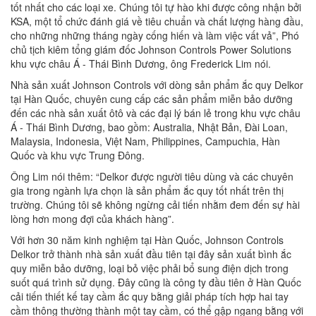
tốt nhất cho các loại xe. Chúng tôi tự hào khi được công nhận bởi
KSA, một tổ chức đánh giá về tiêu chuẩn và chất lượng hàng đầu,
cho những những tháng ngày cống hiến và làm việc vất vả”, Phó
chủ tịch kiêm tổng giám đốc Johnson Controls Power Solutions
khu vực châu Á - Thái Bình Dương, ông Frederick Lim nói.
Nhà sản xuất Johnson Controls với dòng sản phẩm ắc quy Delkor
tại Hàn Quốc, chuyên cung cấp các sản phẩm miễn bảo dưỡng
đến các nhà sản xuất ôtô và các đại lý bán lẻ trong khu vực châu
Á - Thái Bình Dương, bao gồm: Australia, Nhật Bản, Đài Loan,
Malaysia, Indonesia, Việt Nam, Philippines, Campuchia, Hàn
Quốc và khu vực Trung Đông.
Ông Lim nói thêm: “Delkor được người tiêu dùng và các chuyên
gia trong ngành lựa chọn là sản phẩm ắc quy tốt nhất trên thị
trường. Chúng tôi sẽ không ngừng cải tiến nhằm đem đến sự hài
lòng hơn mong đợi của khách hàng”.
Với hơn 30 năm kinh nghiệm tại Hàn Quốc, Johnson Controls
Delkor trở thành nhà sản xuất đầu tiên tại đây sản xuất bình ắc
quy miễn bảo dưỡng, loại bỏ việc phải bổ sung điện dịch trong
suốt quá trình sử dụng. Đây cũng là công ty đầu tiên ở Hàn Quốc
cải tiến thiết kế tay cầm ắc quy bằng giải pháp tích hợp hai tay
cầm thông thường thành một tay cầm, có thể gập ngang bằng với