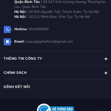
Quận Bình Tân :
Số 547 Kinh Dương Vương, Phường An
Lạc, Quận Bình Tân
Hà Nội :
Số 602 Nguyễn Trãi, Thanh Xuân, Tp Hà Nội
Hà Nội :
Số 221 Minh Khai, Vĩnh Tuy, Tp Hà Nội
Hotline:
0914090550
Email:
acquygiaphathcm@gmail.com
THÔNG TIN CÔNG TY
CHÍNH SÁCH
KÊNH KẾT NỐI