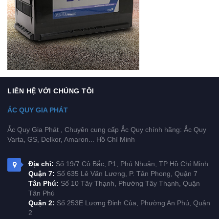
LIÊN HỆ VỚI CHÚNG TÔI
ẮC QUY GIA PHÁT
Ắc Quy Gia Phát , Chuyên cung cấp Ắc Quy chính hãng: Ắc Quy
Varta, GS, Delkor, Amaron... Hồ Chí Minh
Địa chỉ:
Số 19/7 Cô Bắc, P1, Phú Nhuận, TP Hồ Chí Minh
Quận 7:
Số 635 Lê Văn Lương, P. Tân Phong, Quận 7
Tân Phú:
Số 10 Tây Thạnh, Phường Tây Thạnh, Quận
Tân Phú
Quận 2:
Số 253E Lương Định Của, Phường An Phú, Quận
2