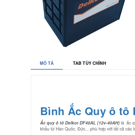
MÔ TẢ
TAB TÙY CHỈNH
Bình Ắc Quy ô tô
Ắc quy ô tô Delkor DF40AL (12v-40AH)
là ắc q
khẩu từ Hàn Quốc, Đức... phù hợp với tất cả các l