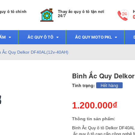
quy ô tô chính
Thay ắc quy ô tô tận nơi
H
24/7
HẨM
ẮC QUY Ô TÔ
ẮC QUY MOTO PKL
h Ắc Quy Delkor DF40AL(12v-40AH)
Bình Ắc Quy Delko
Tình trạng:
Hết hàng
1.200.000₫
Thông tin sản phẩm:
Bình Ắc Quy ô tô Delkor DF40AL
ắc quy ô tô cao cấp công nghệ 