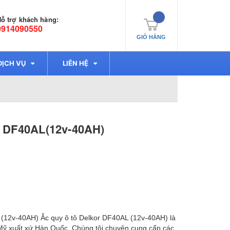
ỗ trợ khách hàng:
0914090550
GIỎ HÀNG
DỊCH VỤ
LIÊN HỆ
r DF40AL(12v-40AH)
 (12v-40AH) Ắc quy ô tô Delkor DF40AL (12v-40AH) là
Mỹ xuất xứ Hàn Quốc. Chúng tôi chuyên cung cấp các