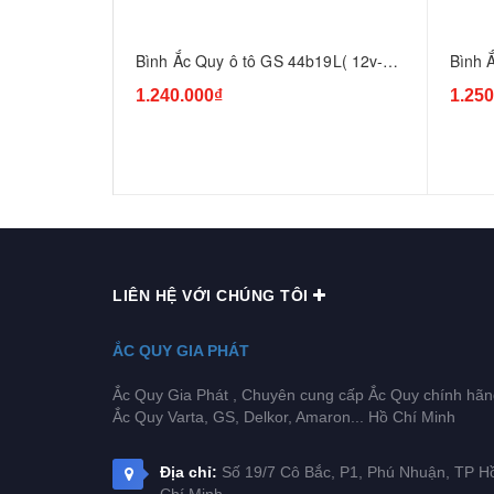
Bình Ắc Quy ô tô GS 44b19L( 12v-
Bình 
40ah)
1.240.000₫
1.250
LIÊN HỆ VỚI CHÚNG TÔI
ẮC QUY GIA PHÁT
Ắc Quy Gia Phát , Chuyên cung cấp Ắc Quy chính hãn
Ắc Quy Varta, GS, Delkor, Amaron... Hồ Chí Minh
Địa chỉ:
Số 19/7 Cô Bắc, P1, Phú Nhuận, TP H