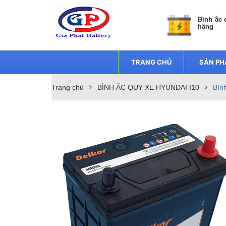
Bình ắc 
hãng
TRANG CHỦ
SẢN P
Trang chủ
BÌNH ẮC QUY XE HYUNDAI I10
Bìn