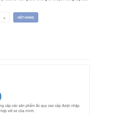
.
+
HẾT HÀNG
)
ung cấp các sản phẩm ắc quy cao cấp được nhập
ù hợp với xe của mình.