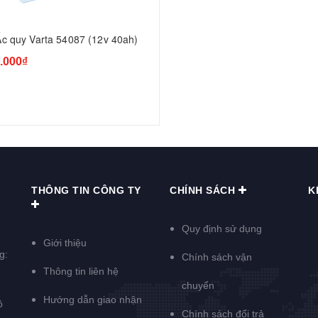
Ắc quy Varta 54087 (12v 40ah)
.000₫
THÔNG TIN CÔNG TY
CHÍNH SÁCH
K
Quy định sử dụng
Giới thiệu
g:
Chính sách vận
Thông tin liên hệ
chuyển
Hướng dẫn giao nhận
ồ
Chính sách đổi trả