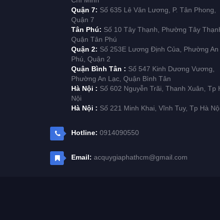
Chí Minh
Quận 7:
Số 635 Lê Văn Lương, P. Tân Phong,
Quận 7
Tân Phú:
Số 10 Tây Thạnh, Phường Tây Thạn
Quận Tân Phú
Quận 2:
Số 253E Lương Định Của, Phường An
Phú, Quận 2
Quận Bình Tân :
Số 547 Kinh Dương Vương,
Phường An Lạc, Quận Bình Tân
Hà Nội :
Số 602 Nguyễn Trãi, Thanh Xuân, Tp 
Nội
Hà Nội :
Số 221 Minh Khai, Vĩnh Tuy, Tp Hà Nộ
Hotline:
0914090550
Email:
acquygiaphathcm@gmail.com