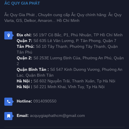
ẮC QUY GIA PHÁT
Ắc Quy Gia Phát , Chuyên cung cấp Ắc Quy chính hãng: Ắc Quy
Varta, GS, Delkor, Amaron... Hồ Chí Minh
Địa chỉ:
Số 19/7 Cô Bắc, P1, Phú Nhuận, TP Hồ Chí Minh
Quận 7:
Số 635 Lê Văn Lương, P. Tân Phong, Quận 7
Tân Phú:
Số 10 Tây Thạnh, Phường Tây Thạnh, Quận
Tân Phú
Quận 2:
Số 253E Lương Định Của, Phường An Phú, Quận
2
Quận Bình Tân :
Số 547 Kinh Dương Vương, Phường An
Lạc, Quận Bình Tân
Hà Nội :
Số 602 Nguyễn Trãi, Thanh Xuân, Tp Hà Nội
Hà Nội :
Số 221 Minh Khai, Vĩnh Tuy, Tp Hà Nội
Hotline:
0914090550
Email:
acquygiaphathcm@gmail.com