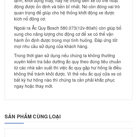
lạnh, khởi động máy, hay hệ thống đèn xe có thể hoạt
động được ổn định và bền bỉ nhất. Nó còn đóng vai trò
quan trọng để giúp cho hệ thống khởi động xe được
kích nổ động cơ.
Ngoài ra Ắc Quy Bosch 580.073(12v-80ah) còn giúp bổ
xung cho năng lượng cho động cơ để xe có thể vận
hành ổn định được trong mọi tình huống. Đáp ứng tốt
mọi nhu cầu sử dụng của khách hàng.
Trong thời gian sử dụng nếu chúng ta không thường
xuyên kiểm tra bảo dưỡng ắc quy theo đúng tiêu chuẩn
từ các nhà sản xuất thì việc ắc quy gặp hư hỏng là điều
không thể tránh khỏi được. Vì thế nếu ắc quý cửa xe có
bất kỳ hư hỏng nào thì chúng ta cần phải khắc phục
ngay hoặc thay mới.
SẢN PHẨM CÙNG LOẠI