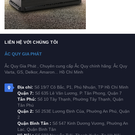
LIÊN HỆ VỚI CHÚNG TÔI
ẮC QUY GIA PHÁT
Ắc Quy Gia Phát , Chuyên cung cấp Ắc Quy chính hãng: Ắc Quy
Varta, GS, Delkor, Amaron... Hồ Chí Minh
Địa chỉ:
Số 19/7 Cô Bắc, P1, Phú Nhuận, TP Hồ Chí Minh
Quận 7:
Số 635 Lê Văn Lương, P. Tân Phong, Quận 7
Tân Phú:
Số 10 Tây Thạnh, Phường Tây Thạnh, Quận
Tân Phú
Quận 2:
Số 253E Lương Định Của, Phường An Phú, Quận
2
Quận Bình Tân :
Số 547 Kinh Dương Vương, Phường An
Lạc, Quận Bình Tân