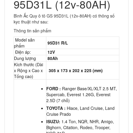
95D31L (12v-80AH)
Bình Ắc Quy ô tô GS 95D31L (12v-80AH) có thông số
kyc thuật như sau:
Thông tin sản phẩm
Model sản
95D31 R/L
phẩm
Điện áp:
12V
Dung lượng
80Ah
Kích thước (Dài
x Rộng x Cao x
305 x 173 x 202 x 225 (mm)
Tổng cao)
FORD :
Ranger Base/XL/XLT 2.5 MT,
Supercab, Everest 1.26G, Everest
2.5D (7 chỗ)
TOYOTA :
Hiace, Land Cruise, Land
Cruise Prado
ISUZU:
1.4 Ton, NQR, NHR, Amigo,
Bighorn, Citation, Rodeo, Trooper,