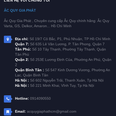
LIÊN HỆ VỚI CHÚNG TÔI
ẮC QUY GIA PHÁT
Ắc Quy Gia Phát , Chuyên cung cấp Ắc Quy chính hãng: Ắc Quy
Varta, GS, Delkor, Amaron... Hồ Chí Minh
Địa chỉ:
Số 19/7 Cô Bắc, P1, Phú Nhuận, TP Hồ Chí Minh
Quận 7:
Số 635 Lê Văn Lương, P. Tân Phong, Quận 7
Tân Phú:
Số 10 Tây Thạnh, Phường Tây Thạnh, Quận
Tân Phú
Quận 2:
Số 253E Lương Định Của, Phường An Phú, Quận
2
Quận Bình Tân :
Số 547 Kinh Dương Vương, Phường An
Lạc, Quận Bình Tân
Hà Nội :
Số 602 Nguyễn Trãi, Thanh Xuân, Tp Hà Nội
Hà Nội :
Số 221 Minh Khai, Vĩnh Tuy, Tp Hà Nội
Hotline:
0914090550
Email:
acquygiaphathcm@gmail.com