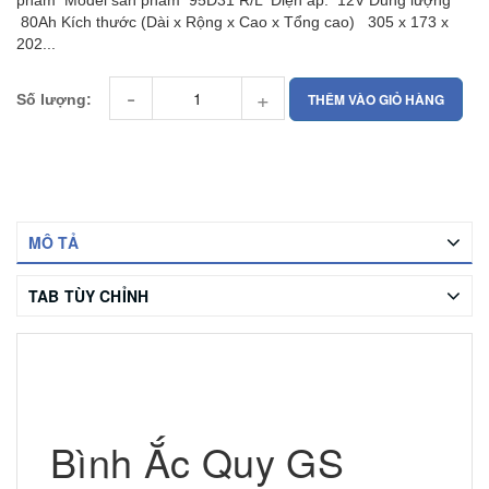
phẩm Model sản phẩm 95D31 R/L Điện áp: 12V Dung lượng
80Ah Kích thước (Dài x Rộng x Cao x Tổng cao) 305 x 173 x
202...
-
+
THÊM VÀO GIỎ HÀNG
Số lượng:
MÔ TẢ
TAB TÙY CHỈNH
Bình Ắc Quy GS