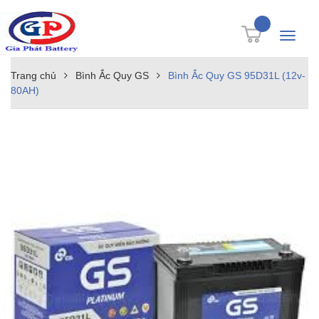
Toggle
navigati
Trang chủ
Bình Ắc Quy GS
Bình Ắc Quy GS 95D31L (12v-
80AH)