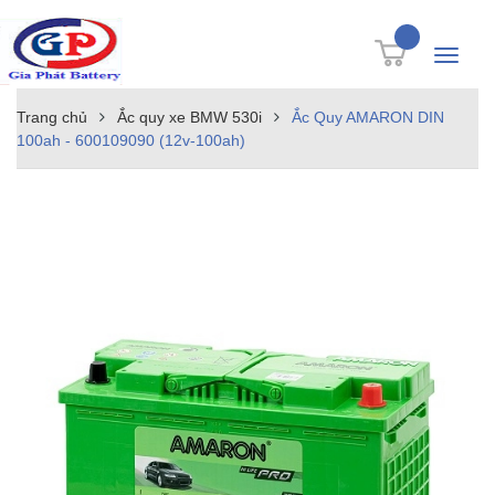
Toggle
navigati
Trang chủ
Ắc quy xe BMW 530i
Ắc Quy AMARON DIN
100ah - 600109090 (12v-100ah)