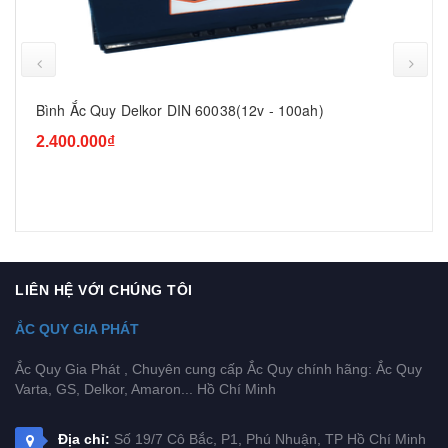
prev
Bình Ắc Quy Delkor DIN 60038(12v - 100ah)
2.400.000₫
LIÊN HỆ VỚI CHÚNG TÔI
ẮC QUY GIA PHÁT
Ắc Quy Gia Phát , Chuyên cung cấp Ắc Quy chính hãng: Ắc Quy
Varta, GS, Delkor, Amaron... Hồ Chí Minh
Địa chỉ:
Số 19/7 Cô Bắc, P1, Phú Nhuận, TP Hồ Chí Minh